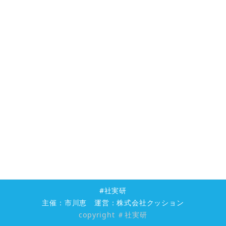
#社実研
主催：市川恵 運営：株式会社クッション
​copyright ＃社実研